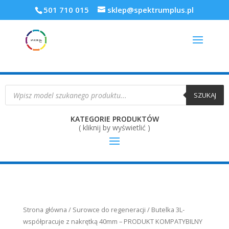
501 710 015
sklep@spektrumplus.pl
Wyszukiwarka
produktów
SZUKAJ
KATEGORIE PRODUKTÓW
( kliknij by wyświetlić )
Strona główna
/
Surowce do regeneracji
/ Butelka 3L-
współpracuje z nakrętką 40mm – PRODUKT KOMPATYBILNY