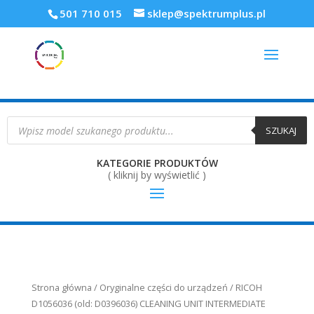
501 710 015
sklep@spektrumplus.pl
Wyszukiwarka
produktów
SZUKAJ
KATEGORIE PRODUKTÓW
( kliknij by wyświetlić )
Strona główna
/
Oryginalne części do urządzeń
/ RICOH
D1056036 (old: D0396036) CLEANING UNIT INTERMEDIATE