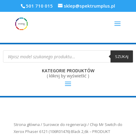
501 710 015
sklep@spektrumplus.pl
Wyszukiwarka
produktów
SZUKAJ
KATEGORIE PRODUKTÓW
( kliknij by wyświetlić )
Strona główna
/
Surowce do regeneracji
/ Chip Mr Switch do
Xerox Phaser 6121 (106R01476) Black 2,6k – PRODUKT